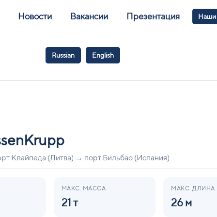
Новости
Вакансии
Презентация
Наши
Russian
English
ssenKrupp
порт Клайпеда (Литва) → порт Бильбао (Испания)
МАКС. МАССА
МАКС. ДЛИНА
21 т
26 м