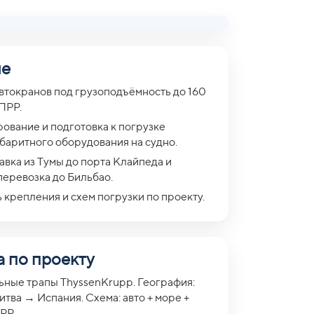
ие
втокранов под грузоподъёмность до 160
 ПРР.
ование и подготовка к погрузке
баритного оборудования на судно.
авка из Тумы до порта Клайпеда и
перевозка до Бильбао.
 крепления и схем погрузки по проекту.
 по проекту
льные трапы ThyssenKrupp. География:
тва → Испания. Схема: авто + море +
РР.