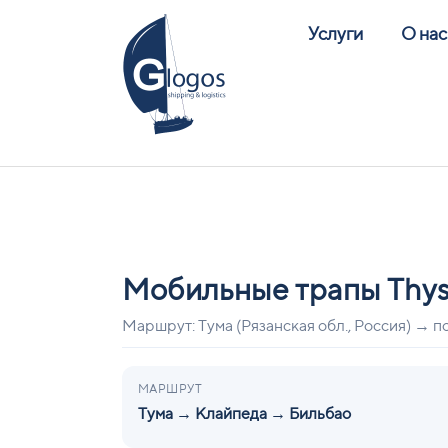
Услуги
О нас
Мобильные трапы Thy
Маршрут: Тума (Рязанская обл., Россия) → 
МАРШРУТ
Тума → Клайпеда → Бильбао