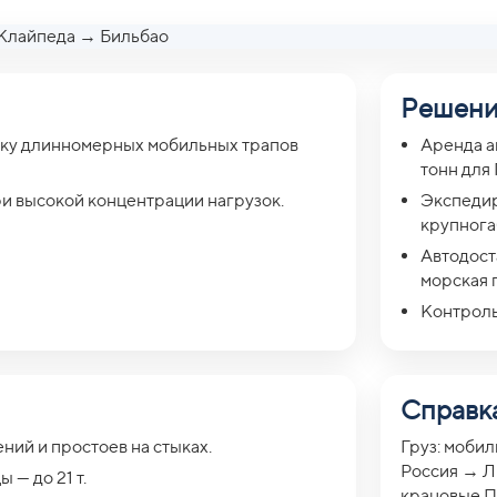
Решен
вку длинномерных мобильных трапов
Аренда а
тонн для
и высокой концентрации нагрузок.
Экспедир
крупнога
Автодост
морская 
Контроль
Справка
ний и простоев на стыках.
Груз: моби
Россия → Ли
 — до 21 т.
крановые П